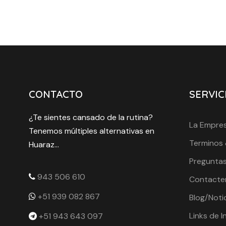
CONTACTO
SERVIC
¿Te sientes cansado de la rutina?
La Empre
Tenemos múltiples alternativas en
Terminos 
Huaraz...
Preguntas
943 506 610
Contacte
+51 939 082 867
Blog/Noti
Links de I
+51 943 643 097