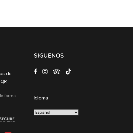
SIGUENOS
as de
 QR
 de forma
Idioma