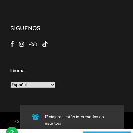
SIGUENOS
Idioma
17 viajeros están interesados en
Copyright © 2026 HUARAZ.tours. All Rights Reserved.
este tour
Webdesign by
Index.pe