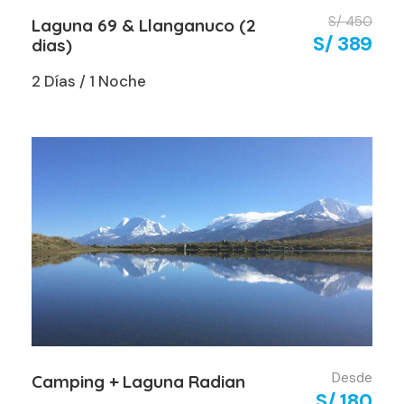
S/ 450
Laguna 69 & Llanganuco (2
S/ 389
dias)
2 Días / 1 Noche
Desde
Camping + Laguna Radian
S/ 180