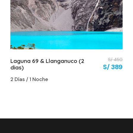
S/ 450
Laguna 69 & Llanganuco (2
S/ 389
dias)
2 Días / 1 Noche