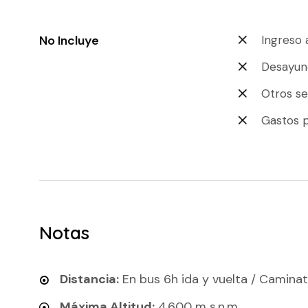
No Incluye
Ingreso 
Desayun
Otros se
Gastos 
Notas
Distancia:
En bus 6h ida y vuelta / Camin
Máxima Altitud:
4.600 m s.n.m.