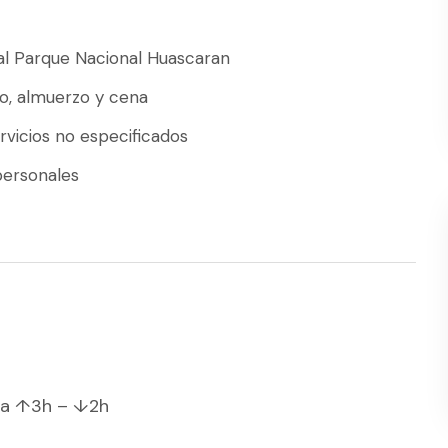
al Parque Nacional Huascaran
o, almuerzo y cena
rvicios no especificados
personales
ata ↑3h – ↓2h