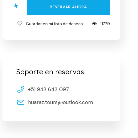
Guardar en mi lista de deseos
11779
Soporte en reservas
+51 943 643 097
huaraz.tours@outlook.com